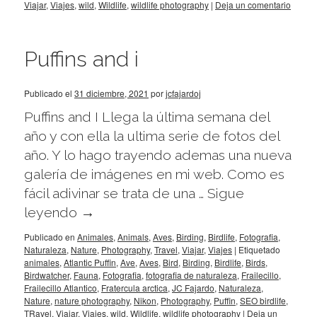
Viajar
,
Viajes
,
wild
,
Wildlife
,
wildlife photography
|
Deja un comentario
Puffins and i
Publicado el
31 diciembre, 2021
por
jcfajardoj
Puffins and I Llega la última semana del
año y con ella la ultima serie de fotos del
año. Y lo hago trayendo ademas una nueva
galería de imágenes en mi web. Como es
fácil adivinar se trata de una …
Sigue
leyendo
→
Publicado en
Animales
,
Animals
,
Aves
,
Birding
,
Birdlife
,
Fotografia
,
Naturaleza
,
Nature
,
Photography
,
Travel
,
Viajar
,
Viajes
|
Etiquetado
animales
,
Atlantic Puffin
,
Ave
,
Aves
,
Bird
,
Birding
,
Birdlife
,
Birds
,
Birdwatcher
,
Fauna
,
Fotografia
,
fotografia de naturaleza
,
Frailecillo
,
Frailecillo Atlantico
,
Fratercula arctica
,
JC Fajardo
,
Naturaleza
,
Nature
,
nature photography
,
Nikon
,
Photography
,
Puffin
,
SEO birdlife
,
TRavel
,
Viajar
,
Viajes
,
wild
,
Wildlife
,
wildlife photography
|
Deja un