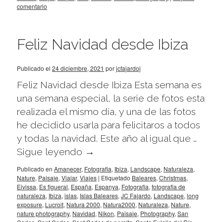
comentario
Feliz Navidad desde Ibiza
Publicado el
24 diciembre, 2021
por
jcfajardoj
Feliz Navidad desde Ibiza Esta semana es
una semana especial, la serie de fotos esta
realizada el mismo día, y una de las fotos
he decidido usarla para felicitaros a todos
y todas la navidad. Este año al igual que …
Sigue leyendo
→
Publicado en
Amanecer
,
Fotografia
,
Ibiza
,
Landscape
,
Naturaleza
,
Nature
,
Paisaje
,
Viajar
,
Viajes
|
Etiquetado
Baleares
,
Christmas
,
Eivissa
,
Es figueral
,
España
,
Espanya
,
Fotografia
,
fotografia de
naturaleza
,
Ibiza
,
islas
,
Islas Baleares
,
JC Fajardo
,
Landscape
,
long
exposure
,
Lucroit
,
Natura 2000
,
Natura2000
,
Naturaleza
,
Nature
,
nature photography
,
Navidad
,
Nikon
,
Paisaje
,
Photography
,
San