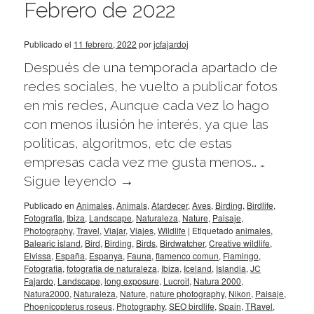
Febrero de 2022
Publicado el
11 febrero, 2022
por
jcfajardoj
Después de una temporada apartado de
redes sociales, he vuelto a publicar fotos
en mis redes, Aunque cada vez lo hago
con menos ilusión he interés, ya que las
políticas, algoritmos, etc de estas
empresas cada vez me gusta menos… …
Sigue leyendo
→
Publicado en
Animales
,
Animals
,
Atardecer
,
Aves
,
Birding
,
Birdlife
,
Fotografia
,
Ibiza
,
Landscape
,
Naturaleza
,
Nature
,
Paisaje
,
Photography
,
Travel
,
Viajar
,
Viajes
,
Wildlife
|
Etiquetado
animales
,
Balearic island
,
Bird
,
Birding
,
Birds
,
Birdwatcher
,
Creative wildlife
,
Eivissa
,
España
,
Espanya
,
Fauna
,
flamenco comun
,
Flamingo
,
Fotografia
,
fotografia de naturaleza
,
Ibiza
,
Iceland
,
Islandia
,
JC
Fajardo
,
Landscape
,
long exposure
,
Lucroit
,
Natura 2000
,
Natura2000
,
Naturaleza
,
Nature
,
nature photography
,
Nikon
,
Paisaje
,
Phoenicopterus roseus
,
Photography
,
SEO birdlife
,
Spain
,
TRavel
,