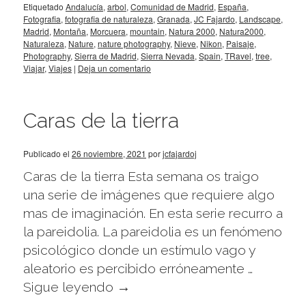
Etiquetado
Andalucía
,
arbol
,
Comunidad de Madrid
,
España
,
Fotografia
,
fotografia de naturaleza
,
Granada
,
JC Fajardo
,
Landscape
,
Madrid
,
Montaña
,
Morcuera
,
mountain
,
Natura 2000
,
Natura2000
,
Naturaleza
,
Nature
,
nature photography
,
Nieve
,
Nikon
,
Paisaje
,
Photography
,
Sierra de Madrid
,
Sierra Nevada
,
Spain
,
TRavel
,
tree
,
Viajar
,
Viajes
|
Deja un comentario
Caras de la tierra
Publicado el
26 noviembre, 2021
por
jcfajardoj
Caras de la tierra Esta semana os traigo
una serie de imágenes que requiere algo
mas de imaginación. En esta serie recurro a
la pareidolia. La pareidolia es un fenómeno
psicológico donde un estímulo vago y
aleatorio es percibido erróneamente …
Sigue leyendo
→