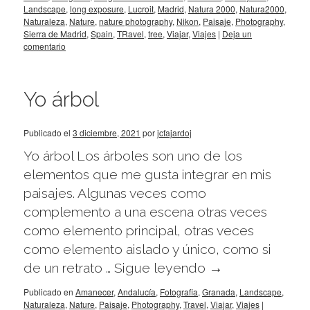
Landscape
,
long exposure
,
Lucroit
,
Madrid
,
Natura 2000
,
Natura2000
,
Naturaleza
,
Nature
,
nature photography
,
Nikon
,
Paisaje
,
Photography
,
Sierra de Madrid
,
Spain
,
TRavel
,
tree
,
Viajar
,
Viajes
|
Deja un
comentario
Yo árbol
Publicado el
3 diciembre, 2021
por
jcfajardoj
Yo árbol Los árboles son uno de los
elementos que me gusta integrar en mis
paisajes. Algunas veces como
complemento a una escena otras veces
como elemento principal, otras veces
como elemento aislado y único, como si
de un retrato …
Sigue leyendo
→
Publicado en
Amanecer
,
Andalucía
,
Fotografia
,
Granada
,
Landscape
,
Naturaleza
,
Nature
,
Paisaje
,
Photography
,
Travel
,
Viajar
,
Viajes
|