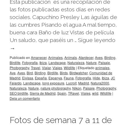
Esta publicación es una recopilación de
las fotos publicadas estos días en redes
sociales. Capuchino Presley Las águilas de
las cumbres Pisando el agua A mal tiempo,
buena cara Baño de luz Vistas de película
Un saludo, que paséis un …
Sigue leyendo
→
Publicado en
Amanecer
,
Animales
,
Animals
,
Atardecer
,
Aves
,
Birding
,
Birdlife
,
Fotografia
,
Ibiza
,
Landscape
,
Naturaleza
,
Nature
,
Paisaje
,
Photography
,
Travel
,
Viajar
,
Viajes
,
Wildlife
|
Etiquetado
animales
,
Ave
,
Aves
,
Bird
,
Birding
,
Birdlife
,
Birds
,
Birdwatcher
,
Comunidad de
Madrid
,
Eivissa
,
España
,
Espanya
,
Fauna
,
Fotografia
,
Hide
,
Ibiza
,
JC
Fajardo
,
Landscape
,
long exposure
,
Lucroit
,
Madrid
,
Natura2000
,
Naturaleza
,
Nature
,
nature photography
,
Nikon
,
Paisaje
,
Photography
,
SEO birdlife
,
Sierra de Madrid
,
Spain
,
TRavel
,
Viajes
,
wild
,
Wildlife
|
Deja un comentario
Fotos de semana 7 a 11 de