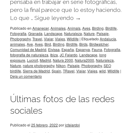
pensaba en trabajar en serie fotográficas,
pero la final parece que lo estoy haciendo.
Lo que …
Sigue leyendo
→
Publicado en
Amanecer
,
Animales
,
Animals
,
Aves
,
Birding
,
Birdlife
,
Fotografia
,
Granada
,
Landscape
,
Naturaleza
,
Nature
,
Paisaje
,
Photography
,
Travel
,
Viajar
,
Viajes
,
Wildlife
|
Etiquetado
Andalucía
,
animales
,
Ave
,
Aves
,
Bird
,
Birding
,
Birdlife
,
Birds
,
Birdwatcher
,
Comunidad de Madrid
,
Eivissa
,
España
,
Espanya
,
Fauna
,
Fotografia
,
fotografia de naturaleza
,
Ibiza
,
JC Fajardo
,
Landscape
,
long
exposure
,
Lucroit
,
Madrid
,
Natura 2000
,
Natura2000
,
Naturaleza
,
Nature
,
nature photography
,
Nikon
,
Paisaje
,
Photography
,
SEO
birdlife
,
Sierra de Madrid
,
Spain
,
TRavel
,
Viajar
,
Viajes
,
wild
,
Wildlife
|
Deja un comentario
Últimas fotos de las redes
sociales
Publicado el
25 febrero, 2022
por
jcfajardoj