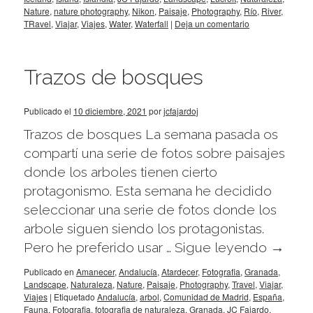
Nature
,
nature photography
,
Nikon
,
Paisaje
,
Photography
,
Río
,
River
,
TRavel
,
Viajar
,
Viajes
,
Water
,
Waterfall
|
Deja un comentario
Trazos de bosques
Publicado el
10 diciembre, 2021
por
jcfajardoj
Trazos de bosques La semana pasada os
compartí una serie de fotos sobre paisajes
donde los arboles tienen cierto
protagonismo. Esta semana he decidido
seleccionar una serie de fotos donde los
arbole siguen siendo los protagonistas.
Pero he preferido usar …
Sigue leyendo
→
Publicado en
Amanecer
,
Andalucía
,
Atardecer
,
Fotografia
,
Granada
,
Landscape
,
Naturaleza
,
Nature
,
Paisaje
,
Photography
,
Travel
,
Viajar
,
Viajes
|
Etiquetado
Andalucía
,
arbol
,
Comunidad de Madrid
,
España
,
Fauna
,
Fotografia
,
fotografia de naturaleza
,
Granada
,
JC Fajardo
,