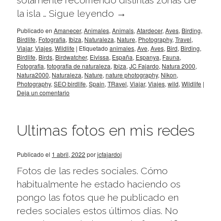
solamente recorriendo distintas zonas de
la isla …
Sigue leyendo
→
Publicado en
Amanecer
,
Animales
,
Animals
,
Atardecer
,
Aves
,
Birding
,
Birdlife
,
Fotografia
,
Ibiza
,
Naturaleza
,
Nature
,
Photography
,
Travel
,
Viajar
,
Viajes
,
Wildlife
|
Etiquetado
animales
,
Ave
,
Aves
,
Bird
,
Birding
,
Birdlife
,
Birds
,
Birdwatcher
,
Eivissa
,
España
,
Espanya
,
Fauna
,
Fotografia
,
fotografia de naturaleza
,
Ibiza
,
JC Fajardo
,
Natura 2000
,
Natura2000
,
Naturaleza
,
Nature
,
nature photography
,
Nikon
,
Photography
,
SEO birdlife
,
Spain
,
TRavel
,
Viajar
,
Viajes
,
wild
,
Wildlife
|
Deja un comentario
Ultimas fotos en mis redes
Publicado el
1 abril, 2022
por
jcfajardoj
Fotos de las redes sociales. Cómo
habitualmente he estado haciendo os
pongo las fotos que he publicado en
redes sociales estos últimos días. No