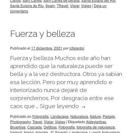
Carlos
,
Sant Carles
,
Sant Carles de peralta
,
Santa Eulalia del Río
,
Santa Eularia de Ríu
,
Spain
,
TRavel
,
Viajar
,
Viajes
|
Deja un
comentario
Fuerza y belleza
Publicado el
17 diciembre, 2021
por
jcfajardoj
Fuerza y belleza Muchos este año han
aprendido que la naturaleza puede ser
bella y a la vez destructora. Otros ya sabían
esa lección. Pero por muy aprendido e
interiorizado nunca dejaré de
sorprendernos. Por desgracia entre ese
caos que …
Sigue leyendo
→
Publicado en
Fotografia
,
Landscape
,
Naturaleza
,
Nature
,
Paisaje
,
Photography
,
Travel
,
Viajar
,
Viajes
|
Etiquetado
Aldeyjarfoss
,
Bruarfoss
,
Cascada
,
Detifoss
,
Fotografia
,
fotografia de naturaleza
,
Iceland
,
Island
,
Islandia
,
JC Fajardo
,
Landscape
,
Lucroit
,
Naturaleza
,