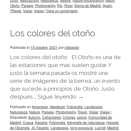
2000
,
Natura2000
,
Naturaleza
,
Nature
,
nature photography
,
Nikon
,
Otoño
,
Paisaje
,
Photography
,
Río
,
River
,
Sierra de Madrid
,
Spain
,
TRavel
,
Viajar
,
Viajes
|
Deja un comentario
Los colores del otoño
Publicado el
15 octubre, 2021
por
jcfajardoj
Los colores del otoño El Otoño es una de
las estaciones que mas suelen gustar. Y
justo la semana pasada os mostré una
serie de imágenes de la berrea, un evento
que sucede a principios de Otoño. Justo
después …
Sigue leyendo
→
Publicado en
Amanecer
,
Atardecer
,
Fotografia
,
Landscape
,
Naturaleza
,
Nature
,
Paisaje
,
Photography
,
Travel
,
Viajar
,
Viajes
|
Etiquetado
Autumn
,
Cañamares
,
Colores
,
colors
,
Comunidad de
Madrid
,
Cueca
,
España
,
Fotografia
,
fotografia de naturaleza
,
Hayedo
de Otzarreta
,
JC Fajardo
,
Landscape
,
long exposure
,
Lucroit
,
Madrid
,