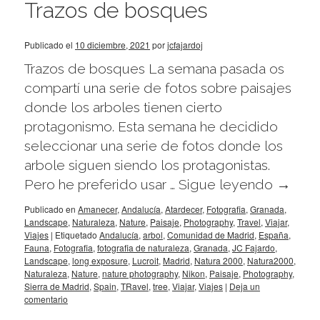
Trazos de bosques
Publicado el
10 diciembre, 2021
por
jcfajardoj
Trazos de bosques La semana pasada os
compartí una serie de fotos sobre paisajes
donde los arboles tienen cierto
protagonismo. Esta semana he decidido
seleccionar una serie de fotos donde los
arbole siguen siendo los protagonistas.
Pero he preferido usar …
Sigue leyendo
→
Publicado en
Amanecer
,
Andalucía
,
Atardecer
,
Fotografia
,
Granada
,
Landscape
,
Naturaleza
,
Nature
,
Paisaje
,
Photography
,
Travel
,
Viajar
,
Viajes
|
Etiquetado
Andalucía
,
arbol
,
Comunidad de Madrid
,
España
,
Fauna
,
Fotografia
,
fotografia de naturaleza
,
Granada
,
JC Fajardo
,
Landscape
,
long exposure
,
Lucroit
,
Madrid
,
Natura 2000
,
Natura2000
,
Naturaleza
,
Nature
,
nature photography
,
Nikon
,
Paisaje
,
Photography
,
Sierra de Madrid
,
Spain
,
TRavel
,
tree
,
Viajar
,
Viajes
|
Deja un
comentario