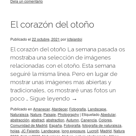
Deja un comentario
El corazón del otoño
Publicado el
22 octubre, 2021
por
jcfajardoj
El corazón del otoño La semana pasada os
mostraba una selección de imágenes
relacionadas con el otoño. Esta semana
seguiré la misma linea. Pero en lugar de
mostrar unas imágenes mas abiertas y
tradicionales, os mostraré unas fotos un
poco …
Sigue leyendo
→
Publicado en
Amanecer
,
Atardecer
,
Fotografia
,
Landscape
,
Naturaleza
,
Nature
,
Paisaje
,
Photography
|
Etiquetado
Abedular
,
abstracción
,
abstract
,
abstraction
,
Autumn
,
Canencia
,
Colores
,
Comunidad de Madrid
,
España
,
Fotografia
,
fotografia de naturaleza
,
hojas
,
JC Fajardo
,
Landscape
,
long exposure
,
Lucroit
,
Madrid
,
Natura