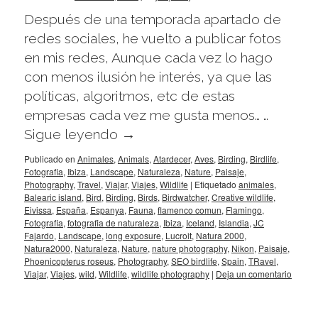
Después de una temporada apartado de
redes sociales, he vuelto a publicar fotos
en mis redes, Aunque cada vez lo hago
con menos ilusión he interés, ya que las
políticas, algoritmos, etc de estas
empresas cada vez me gusta menos… …
Sigue leyendo
→
Publicado en
Animales
,
Animals
,
Atardecer
,
Aves
,
Birding
,
Birdlife
,
Fotografia
,
Ibiza
,
Landscape
,
Naturaleza
,
Nature
,
Paisaje
,
Photography
,
Travel
,
Viajar
,
Viajes
,
Wildlife
|
Etiquetado
animales
,
Balearic island
,
Bird
,
Birding
,
Birds
,
Birdwatcher
,
Creative wildlife
,
Eivissa
,
España
,
Espanya
,
Fauna
,
flamenco comun
,
Flamingo
,
Fotografia
,
fotografia de naturaleza
,
Ibiza
,
Iceland
,
Islandia
,
JC
Fajardo
,
Landscape
,
long exposure
,
Lucroit
,
Natura 2000
,
Natura2000
,
Naturaleza
,
Nature
,
nature photography
,
Nikon
,
Paisaje
,
Phoenicopterus roseus
,
Photography
,
SEO birdlife
,
Spain
,
TRavel
,
Viajar
,
Viajes
,
wild
,
Wildlife
,
wildlife photography
|
Deja un comentario