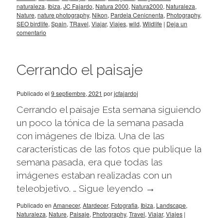
naturaleza
,
Ibiza
,
JC Fajardo
,
Natura 2000
,
Natura2000
,
Naturaleza
,
Nature
,
nature photography
,
Nikon
,
Pardela Cenicnenta
,
Photography
,
SEO birdlife
,
Spain
,
TRavel
,
Viajar
,
Viajes
,
wild
,
Wildlife
|
Deja un
comentario
Cerrando el paisaje
Publicado el
9 septiembre, 2021
por
jcfajardoj
Cerrando el paisaje Esta semana siguiendo
un poco la tónica de la semana pasada
con imágenes de Ibiza. Una de las
características de las fotos que publique la
semana pasada, era que todas las
imágenes estaban realizadas con un
teleobjetivo. …
Sigue leyendo
→
Publicado en
Amanecer
,
Atardecer
,
Fotografia
,
Ibiza
,
Landscape
,
Naturaleza
,
Nature
,
Paisaje
,
Photography
,
Travel
,
Viajar
,
Viajes
|