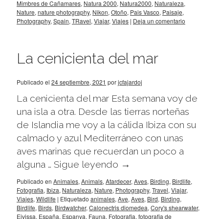
Mimbres de Cañamares
,
Natura 2000
,
Natura2000
,
Naturaleza
,
Nature
,
nature photography
,
Nikon
,
Otoño
,
Pais Vasco
,
Paisaje
,
Photography
,
Spain
,
TRavel
,
Viajar
,
Viajes
|
Deja un comentario
La cenicienta del mar
Publicado el
24 septiembre, 2021
por
jcfajardoj
La cenicienta del mar Esta semana voy de
una isla a otra. Desde las tierras norteñas
de Islandia me voy a la cálida Ibiza con su
calmado y azul Mediterráneo con unas
aves marinas que recuerdan un poco a
alguna …
Sigue leyendo
→
Publicado en
Animales
,
Animals
,
Atardecer
,
Aves
,
Birding
,
Birdlife
,
Fotografia
,
Ibiza
,
Naturaleza
,
Nature
,
Photography
,
Travel
,
Viajar
,
Viajes
,
Wildlife
|
Etiquetado
animales
,
Ave
,
Aves
,
Bird
,
Birding
,
Birdlife
,
Birds
,
Birdwatcher
,
Calonectris diomedea
,
Cory's shearwater
,
Eivissa
,
España
,
Espanya
,
Fauna
,
Fotografia
,
fotografia de