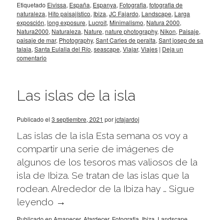
Etiquetado
Eivissa
,
España
,
Espanya
,
Fotografia
,
fotografia de
naturaleza
,
Hito paisajístico
,
Ibiza
,
JC Fajardo
,
Landscape
,
Larga
exposción
,
long exposure
,
Lucroit
,
Minimalismo
,
Natura 2000
,
Natura2000
,
Naturaleza
,
Nature
,
nature photography
,
Nikon
,
Paisaje
,
paisaje de mar
,
Photography
,
Sant Carles de peralta
,
Sant josep de sa
talaia
,
Santa Eulalia del Río
,
seascape
,
Viajar
,
Viajes
|
Deja un
comentario
Las islas de la isla
Publicado el
3 septiembre, 2021
por
jcfajardoj
Las islas de la isla Esta semana os voy a
compartir una serie de imágenes de
algunos de los tesoros mas valiosos de la
isla de Ibiza. Se tratan de las islas que la
rodean. Alrededor de la Ibiza hay …
Sigue
leyendo
→
Publicado en
Amanecer
,
Atardecer
,
Fotografia
,
Ibiza
,
Landscape
,