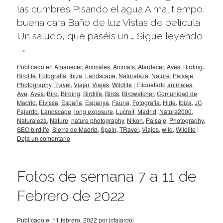
las cumbres Pisando el agua A mal tiempo,
buena cara Baño de luz Vistas de película
Un saludo, que paséis un …
Sigue leyendo
→
Publicado en
Amanecer
,
Animales
,
Animals
,
Atardecer
,
Aves
,
Birding
,
Birdlife
,
Fotografia
,
Ibiza
,
Landscape
,
Naturaleza
,
Nature
,
Paisaje
,
Photography
,
Travel
,
Viajar
,
Viajes
,
Wildlife
|
Etiquetado
animales
,
Ave
,
Aves
,
Bird
,
Birding
,
Birdlife
,
Birds
,
Birdwatcher
,
Comunidad de
Madrid
,
Eivissa
,
España
,
Espanya
,
Fauna
,
Fotografia
,
Hide
,
Ibiza
,
JC
Fajardo
,
Landscape
,
long exposure
,
Lucroit
,
Madrid
,
Natura2000
,
Naturaleza
,
Nature
,
nature photography
,
Nikon
,
Paisaje
,
Photography
,
SEO birdlife
,
Sierra de Madrid
,
Spain
,
TRavel
,
Viajes
,
wild
,
Wildlife
|
Deja un comentario
Fotos de semana 7 a 11 de
Febrero de 2022
Publicado el
11 febrero, 2022
por
jcfajardoj