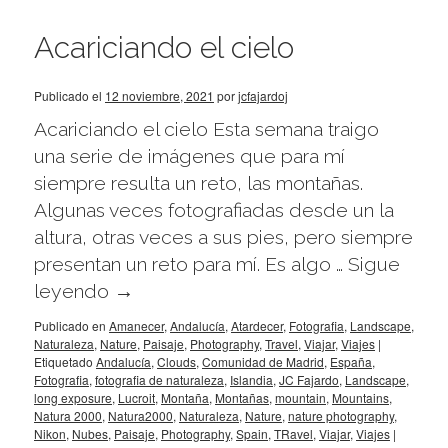
Acariciando el cielo
Publicado el
12 noviembre, 2021
por
jcfajardoj
Acariciando el cielo Esta semana traigo
una serie de imágenes que para mí
siempre resulta un reto, las montañas.
Algunas veces fotografiadas desde un la
altura, otras veces a sus pies, pero siempre
presentan un reto para mí. Es algo …
Sigue
leyendo
→
Publicado en
Amanecer
,
Andalucía
,
Atardecer
,
Fotografia
,
Landscape
,
Naturaleza
,
Nature
,
Paisaje
,
Photography
,
Travel
,
Viajar
,
Viajes
|
Etiquetado
Andalucía
,
Clouds
,
Comunidad de Madrid
,
España
,
Fotografia
,
fotografia de naturaleza
,
Islandia
,
JC Fajardo
,
Landscape
,
long exposure
,
Lucroit
,
Montaña
,
Montañas
,
mountain
,
Mountains
,
Natura 2000
,
Natura2000
,
Naturaleza
,
Nature
,
nature photography
,
Nikon
,
Nubes
,
Paisaje
,
Photography
,
Spain
,
TRavel
,
Viajar
,
Viajes
|