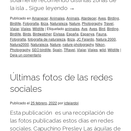
solamente recorriendo distintas zonas de
la isla …
Sigue leyendo
→
Publicado en
Amanecer
,
Animales
,
Animals
,
Atardecer
,
Aves
,
Birding
,
Birdlife
,
Fotografia
,
Ibiza
,
Naturaleza
,
Nature
,
Photography
,
Travel
,
Viajar
,
Viajes
,
Wildlife
|
Etiquetado
animales
,
Ave
,
Aves
,
Bird
,
Birding
,
Birdlife
,
Birds
,
Birdwatcher
,
Eivissa
,
España
,
Espanya
,
Fauna
,
Fotografia
,
fotografia de naturaleza
,
Ibiza
,
JC Fajardo
,
Natura 2000
,
Natura2000
,
Naturaleza
,
Nature
,
nature photography
,
Nikon
,
Photography
,
SEO birdlife
,
Spain
,
TRavel
,
Viajar
,
Viajes
,
wild
,
Wildlife
|
Deja un comentario
Últimas fotos de las redes
sociales
Publicado el
25 febrero, 2022
por
jcfajardoj
Esta publicación es una recopilación de
las fotos publicadas estos días en redes
sociales. Capuchino Presley Las águilas de