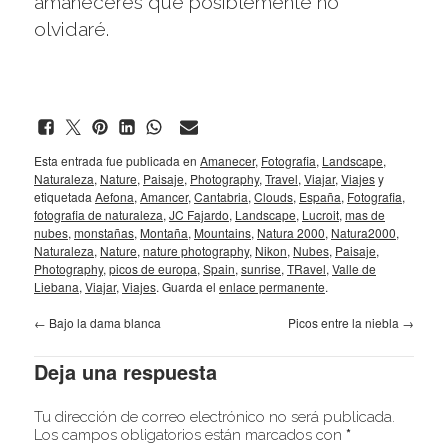
amaneceres que posiblemente no
olvidaré.
Esta entrada fue publicada en
Amanecer
,
Fotografia
,
Landscape
,
Naturaleza
,
Nature
,
Paisaje
,
Photography
,
Travel
,
Viajar
,
Viajes
y
etiquetada
Aefona
,
Amancer
,
Cantabria
,
Clouds
,
España
,
Fotografia
,
fotografia de naturaleza
,
JC Fajardo
,
Landscape
,
Lucroit
,
mas de
nubes
,
monstañas
,
Montaña
,
Mountains
,
Natura 2000
,
Natura2000
,
Naturaleza
,
Nature
,
nature photography
,
Nikon
,
Nubes
,
Paisaje
,
Photography
,
picos de europa
,
Spain
,
sunrise
,
TRavel
,
Valle de
Liebana
,
Viajar
,
Viajes
. Guarda el
enlace permanente
.
←
Bajo la dama blanca
Picos entre la niebla
→
Deja una respuesta
Tu dirección de correo electrónico no será publicada.
Los campos obligatorios están marcados con
*