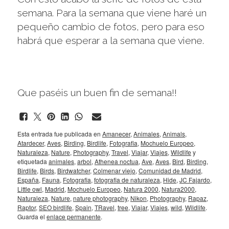
semana. Para la semana que viene haré un
pequeño cambio de fotos, pero para eso
habrá que esperar a la semana que viene.
Que paséis un buen fin de semana!!
Esta entrada fue publicada en
Amanecer
,
Animales
,
Animals
,
Atardecer
,
Aves
,
Birding
,
Birdlife
,
Fotografia
,
Mochuelo Europeo
,
Naturaleza
,
Nature
,
Photography
,
Travel
,
Viajar
,
Viajes
,
Wildlife
y
etiquetada
animales
,
arbol
,
Athenea noctua
,
Ave
,
Aves
,
Bird
,
Birding
,
Birdlife
,
Birds
,
Birdwatcher
,
Colmenar viejo
,
Comunidad de Madrid
,
España
,
Fauna
,
Fotografia
,
fotografia de naturaleza
,
Hide
,
JC Fajardo
,
Little owl
,
Madrid
,
Mochuelo Europeo
,
Natura 2000
,
Natura2000
,
Naturaleza
,
Nature
,
nature photography
,
Nikon
,
Photography
,
Rapaz
,
Raptor
,
SEO birdlife
,
Spain
,
TRavel
,
tree
,
Viajar
,
Viajes
,
wild
,
Wildlife
.
Guarda el
enlace permanente
.