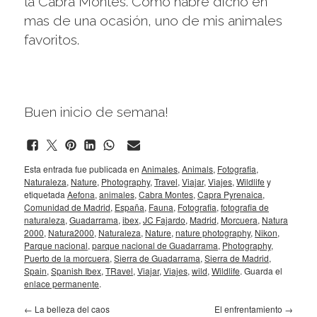
la Cabra Montes. Como habré dicho en
mas de una ocasión, uno de mis animales
favoritos.
Buen inicio de semana!
Esta entrada fue publicada en
Animales
,
Animals
,
Fotografia
,
Naturaleza
,
Nature
,
Photography
,
Travel
,
Viajar
,
Viajes
,
Wildlife
y
etiquetada
Aefona
,
animales
,
Cabra Montes
,
Capra Pyrenaica
,
Comunidad de Madrid
,
España
,
Fauna
,
Fotografia
,
fotografia de
naturaleza
,
Guadarrama
,
ibex
,
JC Fajardo
,
Madrid
,
Morcuera
,
Natura
2000
,
Natura2000
,
Naturaleza
,
Nature
,
nature photography
,
Nikon
,
Parque nacional
,
parque nacional de Guadarrama
,
Photography
,
Puerto de la morcuera
,
Sierra de Guadarrama
,
Sierra de Madrid
,
Spain
,
Spanish Ibex
,
TRavel
,
Viajar
,
Viajes
,
wild
,
Wildlife
. Guarda el
enlace permanente
.
←
La belleza del caos
El enfrentamiento
→