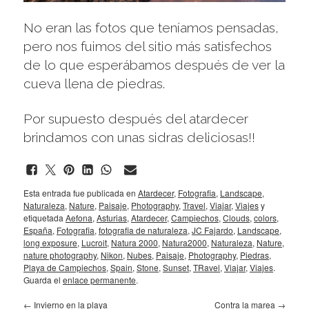
No eran las fotos que teníamos pensadas,
pero nos fuimos del sitio más satisfechos
de lo que esperábamos después de ver la
cueva llena de piedras.
Por supuesto después del atardecer
brindamos con unas sidras deliciosas!!
Esta entrada fue publicada en
Atardecer
,
Fotografia
,
Landscape
,
Naturaleza
,
Nature
,
Paisaje
,
Photography
,
Travel
,
Viajar
,
Viajes
y
etiquetada
Aefona
,
Asturias
,
Atardecer
,
Campiechos
,
Clouds
,
colors
,
España
,
Fotografia
,
fotografia de naturaleza
,
JC Fajardo
,
Landscape
,
long exposure
,
Lucroit
,
Natura 2000
,
Natura2000
,
Naturaleza
,
Nature
,
nature photography
,
Nikon
,
Nubes
,
Paisaje
,
Photography
,
Piedras
,
Playa de Campiechos
,
Spain
,
Stone
,
Sunset
,
TRavel
,
Viajar
,
Viajes
.
Guarda el
enlace permanente
.
←
Invierno en la playa
Contra la marea
→