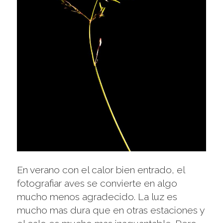
En verano con el calor bien entrado, el
fotografiar aves se convierte en algo
mucho menos agradecido. La luz es
mucho mas dura que en otras estaciones y