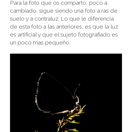
Para la foto que os comparto, poco a
cambiado, sigue siendo una foto a ras de
suelo y a contraluz. Lo que le diferencia
de esta foto a las anteriores, es que la luz
es artificial y que el sujeto fotografiado es
un poco mas pequeño.