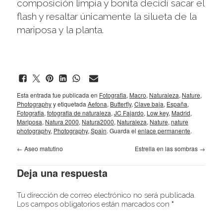
composición limpia y bonita decidí sacar el
flash y resaltar únicamente la silueta de la
mariposa y la planta.
Esta entrada fue publicada en
Fotografia
,
Macro
,
Naturaleza
,
Nature
,
Photography
y etiquetada
Aefona
,
Butterfly
,
Clave baja
,
España
,
Fotografia
,
fotografia de naturaleza
,
JC Fajardo
,
Low key
,
Madrid
,
Mariposa
,
Natura 2000
,
Natura2000
,
Naturaleza
,
Nature
,
nature
photography
,
Photography
,
Spain
. Guarda el
enlace permanente
.
←
Aseo matutino
Estrella en las sombras
→
Deja una respuesta
Tu dirección de correo electrónico no será publicada.
Los campos obligatorios están marcados con
*