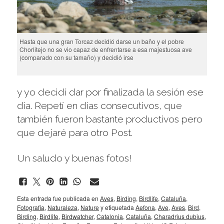
Hasta que una gran Torcaz decidió darse un baño y el pobre
Chorlitejo no se vio capaz de enfrentarse a esa majestuosa ave
(comparado con su tamaño) y decidió irse
y yo decidí dar por finalizada la sesión ese
día. Repetí en días consecutivos, que
también fueron bastante productivos pero
que dejaré para otro Post.
Un saludo y buenas fotos!
Esta entrada fue publicada en
Aves
,
Birding
,
Birdlife
,
Cataluña
,
Fotografia
,
Naturaleza
,
Nature
y etiquetada
Aefona
,
Ave
,
Aves
,
Bird
,
Birding
,
Birdlife
,
Birdwatcher
,
Catalonia
,
Cataluña
,
Charadrius dubius
,