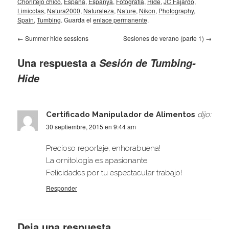
Chorlitejo chico
,
España
,
Espanya
,
Fotografia
,
Hide
,
JC Fajardo
,
Limicolas
,
Natura2000
,
Naturaleza
,
Nature
,
Nikon
,
Photography
,
Spain
,
Tumbing
. Guarda el
enlace permanente
.
←
Summer hide sessions
Sesiones de verano (parte 1)
→
Una respuesta a
Sesión de Tumbing-
Hide
Certificado Manipulador de Alimentos
dijo:
30 septiembre, 2015 en 9:44 am
Precioso reportaje, enhorabuena!
La ornitología es apasionante.
Felicidades por tu espectacular trabajo!
Responder
Deja una respuesta