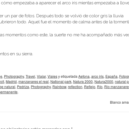
vi cómo empezaba a aparecer el arco iris mientas empezaba a llove
un par de fotos. Después todo se volvió de color gris la lluvia
brieron todo. Aquel fue el momento de calma antes de la torment
e mas momentos como este, la suerte no me ha acompañado más ve
tos en su sierra.
je
,
Photography
,
Travel
,
Viajar
,
Viajes
y etiquetada
Aefona
,
arco iris
,
España
,
Fotogr
oit
,
Madrid
,
manzanares el real
,
National park
,
Natura 2000
,
Natura2000
,
natural p
qe natural
,
Pedriza
,
Photography
,
Rainbow
,
reflection
,
Reflejo
,
Río
,
Rio manzanare
permanente
.
Blanco ama