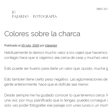
INICIO
JC
FAJARDO
FOTOGRAFÍA
Colores sobre la charca
Publicado el
20 julio, 2020
por
jcfajardoj
Habitualmente le damos mucho valor a los viajes que hacemos lej
contagio hace que sí viajamos sea cerca de casa y muchas vece
Esto puede ser bueno para darle un valor que, quizás, mucha ge
Esto también tiene cierto peso negativo. Las aglomeraciones de 
gente anteriormente, hace que el disfrute sea menor.
Desde siempre me ha gustado conocer lo que tenemos cerca. Me g
una vez, por muy planificado que lo tengas, puedes conseguir un
solo vas poder fotografiar ese paisaje con unas luces o un mo