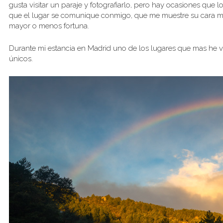
gusta visitar un paraje y fotografiarlo, pero hay ocasiones que l
que el lugar se comunique conmigo, que me muestre su cara más
mayor o menos fortuna.
Durante mi estancia en Madrid uno de los lugares que mas he v
únicos.