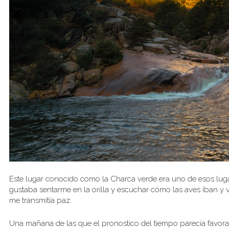
Este lugar conocido como la Charca verde era uno de esos luga
gustaba sentarme en la orilla y escuchar cómo las aves iban y
me transmitía paz.
Una mañana de las que el pronostico del tiempo parecía favorabl