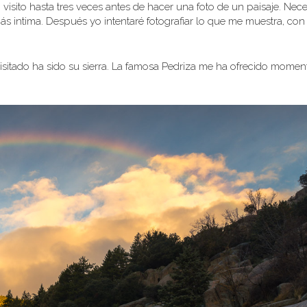
o visito hasta tres veces antes de hacer una foto de un paisaje. Nece
 intima. Después yo intentaré fotografiar lo que me muestra, con
isitado ha sido su sierra. La famosa Pedriza me ha ofrecido momen