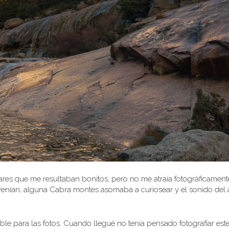
res que me resultaban bonitos, pero no me atraía fotográficament
 venían, alguna Cabra montes asomaba a curiosear y el sonido del
e para las fotos. Cuando llegué no tenia pensado fotografiar este 