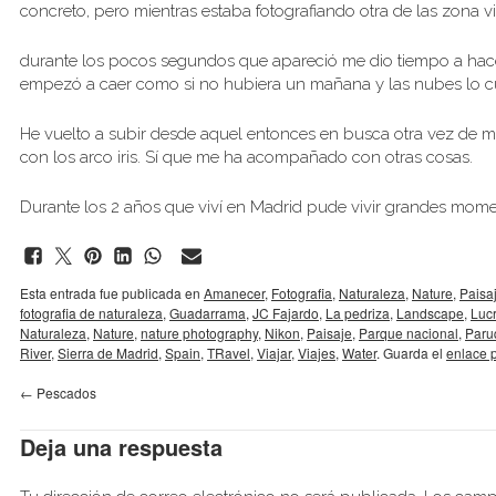
concreto, pero mientras estaba fotografiando otra de las zona 
durante los pocos segundos que apareció me dio tiempo a hacer 
empezó a caer como si no hubiera un mañana y las nubes lo cu
He vuelto a subir desde aquel entonces en busca otra vez d
con los arco iris. Sí que me ha acompañado con otras cosas.
Durante los 2 años que viví en Madrid pude vivir grandes momen
Esta entrada fue publicada en
Amanecer
,
Fotografia
,
Naturaleza
,
Nature
,
Paisa
fotografia de naturaleza
,
Guadarrama
,
JC Fajardo
,
La pedriza
,
Landscape
,
Lucr
Naturaleza
,
Nature
,
nature photography
,
Nikon
,
Paisaje
,
Parque nacional
,
Paru
River
,
Sierra de Madrid
,
Spain
,
TRavel
,
Viajar
,
Viajes
,
Water
. Guarda el
enlace 
←
Pescados
Deja una respuesta