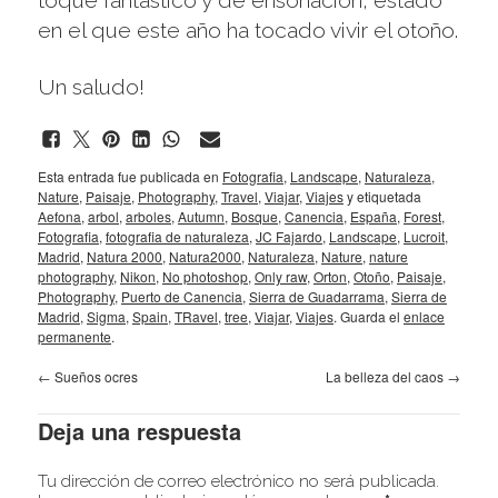
toque fantástico y de ensoñación, estado
en el que este año ha tocado vivir el otoño.
Un saludo!
Esta entrada fue publicada en
Fotografia
,
Landscape
,
Naturaleza
,
Nature
,
Paisaje
,
Photography
,
Travel
,
Viajar
,
Viajes
y etiquetada
Aefona
,
arbol
,
arboles
,
Autumn
,
Bosque
,
Canencia
,
España
,
Forest
,
Fotografia
,
fotografia de naturaleza
,
JC Fajardo
,
Landscape
,
Lucroit
,
Madrid
,
Natura 2000
,
Natura2000
,
Naturaleza
,
Nature
,
nature
photography
,
Nikon
,
No photoshop
,
Only raw
,
Orton
,
Otoño
,
Paisaje
,
Photography
,
Puerto de Canencia
,
Sierra de Guadarrama
,
Sierra de
Madrid
,
Sigma
,
Spain
,
TRavel
,
tree
,
Viajar
,
Viajes
. Guarda el
enlace
permanente
.
←
Sueños ocres
La belleza del caos
→
Deja una respuesta
Tu dirección de correo electrónico no será publicada.