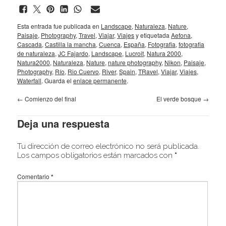
Esta entrada fue publicada en
Landscape
,
Naturaleza
,
Nature
,
Paisaje
,
Photography
,
Travel
,
Viajar
,
Viajes
y etiquetada
Aefona
,
Cascada
,
Castilla la mancha
,
Cuenca
,
España
,
Fotografia
,
fotografia
de naturaleza
,
JC Fajardo
,
Landscape
,
Lucroit
,
Natura 2000
,
Natura2000
,
Naturaleza
,
Nature
,
nature photography
,
Nikon
,
Paisaje
,
Photography
,
Río
,
Rio Cuervo
,
River
,
Spain
,
TRavel
,
Viajar
,
Viajes
,
Waterfall
. Guarda el
enlace permanente
.
←
Comienzo del final
El verde bosque
→
Deja una respuesta
Tu dirección de correo electrónico no será publicada.
Los campos obligatorios están marcados con
*
Comentario
*