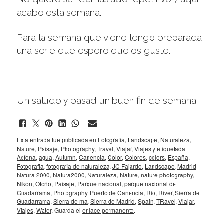
acabo esta semana.
Para la semana que viene tengo preparada
una serie que espero que os guste.
Un saludo y pasad un buen fin de semana.
Esta entrada fue publicada en
Fotografia
,
Landscape
,
Naturaleza
,
Nature
,
Paisaje
,
Photography
,
Travel
,
Viajar
,
Viajes
y etiquetada
Aefona
,
agua
,
Autumn
,
Canencia
,
Color
,
Colores
,
colors
,
España
,
Fotografia
,
fotografia de naturaleza
,
JC Fajardo
,
Landscape
,
Madrid
,
Natura 2000
,
Natura2000
,
Naturaleza
,
Nature
,
nature photography
,
Nikon
,
Otoño
,
Paisaje
,
Parque nacional
,
parque nacional de
Guadarrama
,
Photography
,
Puerto de Canencia
,
Río
,
River
,
Sierra de
Guadarrama
,
Sierra de ma
,
Sierra de Madrid
,
Spain
,
TRavel
,
Viajar
,
Viajes
,
Water
. Guarda el
enlace permanente
.