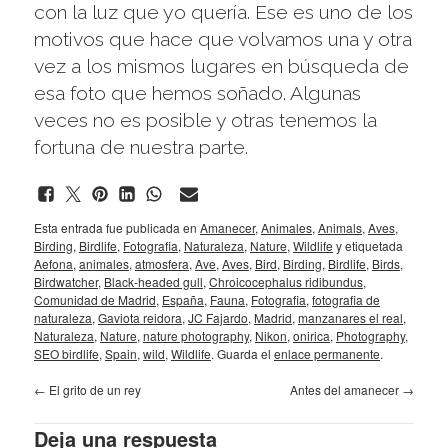
con la luz que yo quería. Ese es uno de los
motivos que hace que volvamos una y otra
vez a los mismos lugares en búsqueda de
esa foto que hemos soñado. Algunas
veces no es posible y otras tenemos la
fortuna de nuestra parte.
Esta entrada fue publicada en
Amanecer
,
Animales
,
Animals
,
Aves
,
Birding
,
Birdlife
,
Fotografia
,
Naturaleza
,
Nature
,
Wildlife
y etiquetada
Aefona
,
animales
,
atmosfera
,
Ave
,
Aves
,
Bird
,
Birding
,
Birdlife
,
Birds
,
Birdwatcher
,
Black-headed gull
,
Chroicocephalus ridibundus
,
Comunidad de Madrid
,
España
,
Fauna
,
Fotografia
,
fotografia de
naturaleza
,
Gaviota reidora
,
JC Fajardo
,
Madrid
,
manzanares el real
,
Naturaleza
,
Nature
,
nature photography
,
Nikon
,
onirica
,
Photography
,
SEO birdlife
,
Spain
,
wild
,
Wildlife
. Guarda el
enlace permanente
.
←
El grito de un rey
Antes del amanecer
→
Deja una respuesta