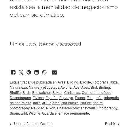
exista sea la mentalidad del negacionismo
del cambio climático.
Un saludo, besos y abrazos!
Esta entrada fue publicada en
Aves
,
Birding
,
Birdlife
,
Fotografia
,
Ibiza
,
Naturaleza
,
Nature
y etiquetada
Aefona
,
Ave
,
Aves
,
Bird
,
Birding
,
Birdlife
,
Birds
,
Birdwatcher
,
Bokeh
,
Christmas
,
Cormorán moñudo
,
Desenfoques
,
Eivissa
,
España
,
Espanya
,
Fauna
,
Fotografia
,
fotografia
de naturaleza
,
Ibiza
,
JC Fajardo
,
Naturaleza
,
Nature
,
nature
photography
,
Navidad
,
Nikon
,
Phalacrocorax aristotelis
,
Photography
,
Spain
,
wild
,
Wildlife
. Guarda el
enlace permanente
.
←
Una mañana de Octubre
Best 9
→