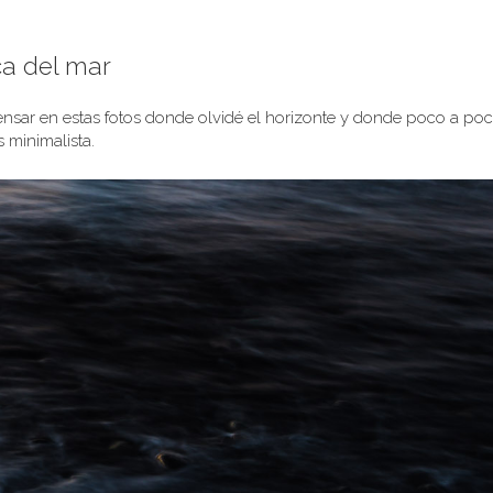
a del mar
 pensar en estas fotos donde olvidé el horizonte y donde poco a po
minimalista.