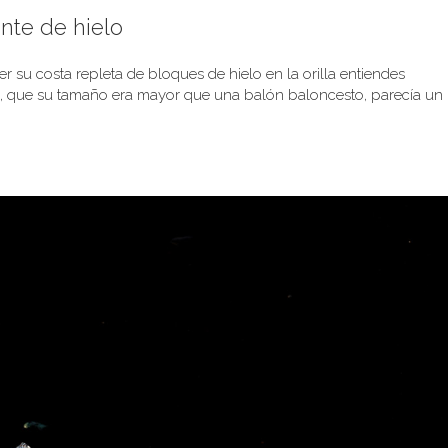
te de hielo
er su costa repleta de bloques de hielo en la orilla entiendes
o, que su tamaño era mayor que una balón baloncesto, parecía un