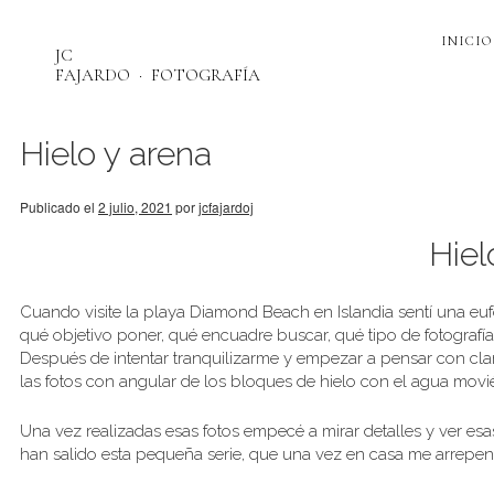
INICIO
JC
FAJARDO
FOTOGRAFÍA
Hielo y arena
Publicado el
2 julio, 2021
por
jcfajardoj
Hiel
Cuando visite la playa Diamond Beach en Islandia sentí una eu
qué objetivo poner, qué encuadre buscar, qué tipo de fotografí
Después de intentar tranquilizarme y empezar a pensar con clari
las fotos con angular de los bloques de hielo con el agua mov
Una vez realizadas esas fotos empecé a mirar detalles y ver e
han salido esta pequeña serie, que una vez en casa me arrepen