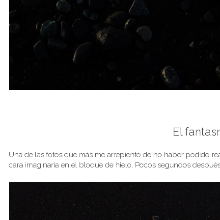
El fanta
Una de las fotos que más me arrepiento de no haber podido real
cara imaginaria en el bloque de hielo. Pocos segundos después