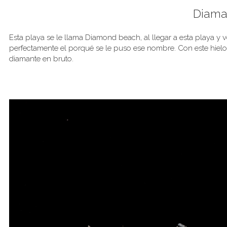
Diaman
Esta playa se le llama Diamond beach, al llegar a esta playa y v
perfectamente el porqué se le puso ese nombre. Con este hiel
diamante en bruto.