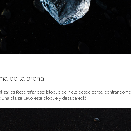
sma de la arena
izar es fotografiar este bloque de hielo desde cerca, centrándome
 una ola se llevó este bloque y desapareció.