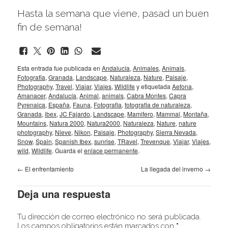
Hasta la semana que viene, pasad un buen
fin de semana!
Esta entrada fue publicada en
Andalucía
,
Animales
,
Animals
,
Fotografia
,
Granada
,
Landscape
,
Naturaleza
,
Nature
,
Paisaje
,
Photography
,
Travel
,
Viajar
,
Viajes
,
Wildlife
y etiquetada
Aefona
,
Amanacer
,
Andalucía
,
Animal
,
animals
,
Cabra Montes
,
Capra
Pyrenaica
,
España
,
Fauna
,
Fotografia
,
fotografia de naturaleza
,
Granada
,
ibex
,
JC Fajardo
,
Landscape
,
Mamifero
,
Mammal
,
Montaña
,
Mountains
,
Natura 2000
,
Natura2000
,
Naturaleza
,
Nature
,
nature
photography
,
Nieve
,
Nikon
,
Paisaje
,
Photography
,
Sierra Nevada
,
Snow
,
Spain
,
Spanish Ibex
,
sunrise
,
TRavel
,
Trevenque
,
Viajar
,
Viajes
,
wild
,
Wildlife
. Guarda el
enlace permanente
.
←
El enfrentamiento
La llegada del inverno
→
Deja una respuesta
Tu dirección de correo electrónico no será publicada.
Los campos obligatorios están marcados con
*