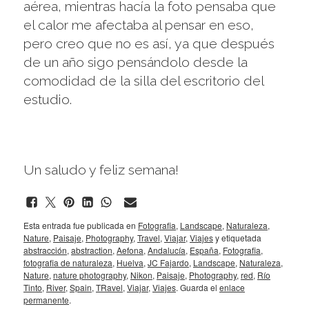
aérea, mientras hacía la foto pensaba que
el calor me afectaba al pensar en eso,
pero creo que no es así, ya que después
de un año sigo pensándolo desde la
comodidad de la silla del escritorio del
estudio.
Un saludo y feliz semana!
Esta entrada fue publicada en
Fotografia
,
Landscape
,
Naturaleza
,
Nature
,
Paisaje
,
Photography
,
Travel
,
Viajar
,
Viajes
y etiquetada
abstracción
,
abstraction
,
Aefona
,
Andalucía
,
España
,
Fotografia
,
fotografia de naturaleza
,
Huelva
,
JC Fajardo
,
Landscape
,
Naturaleza
,
Nature
,
nature photography
,
Nikon
,
Paisaje
,
Photography
,
red
,
Río
Tinto
,
River
,
Spain
,
TRavel
,
Viajar
,
Viajes
. Guarda el
enlace
permanente
.