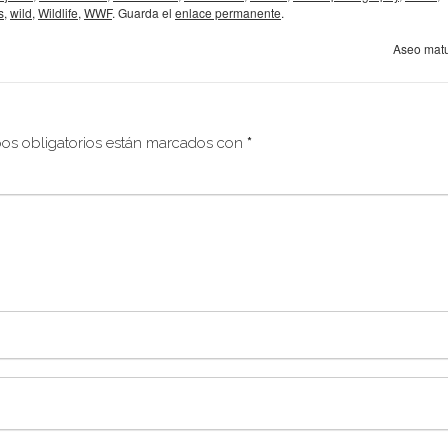
s
,
wild
,
Wildlife
,
WWF
. Guarda el
enlace permanente
.
Aseo mat
os obligatorios están marcados con
*