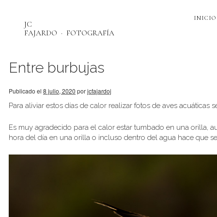
INICIO
JC
FAJARDO
FOTOGRAFÍA
Entre burbujas
Publicado el
8 julio, 2020
por
jcfajardoj
Para aliviar estos días de calor realizar fotos de aves acuáticas
Es muy agradecido para el calor estar tumbado en una orilla, a
hora del día en una orilla o incluso dentro del agua hace que 