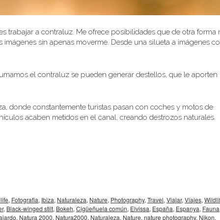
 trabajar a contraluz. Me ofrece posibilidades que de otra forma
tes imágenes sin apenas moverme. Desde una silueta a imágenes c
e sumamos el contraluz se pueden generar destellos, que le aporten
biza, donde constantemente turistas pasan con coches y motos de
ículos acaben metidos en el canal, creando destrozos naturales.
life
,
Fotografia
,
Ibiza
,
Naturaleza
,
Nature
,
Photography
,
Travel
,
Viajar
,
Viajes
,
Wildli
er
,
Black-winged stilt
,
Bokeh
,
Cigüeñuela común
,
Eivissa
,
España
,
Espanya
,
Fauna
ajardo
,
Natura 2000
,
Natura2000
,
Naturaleza
,
Nature
,
nature photography
,
Nikon
,