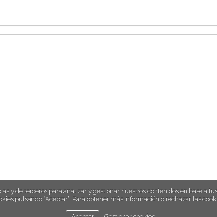
ias y de terceros para analizar y gestionar nuestros contenidos en base a tus 
okies pulsando “Aceptar”. Para obtener más información o rechazar las cooki
Aceptar
Gestionar cookies