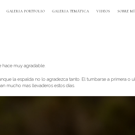
GALERIA PORTFOLIO
GALERIA TEMÁTICA
VIDEOS
SOBRE MÍ
 se hace muy agradable.
unque la espalda no lo agradezca tanto. El tumbarse a primera o u
sean mucho mas llevaderos estos días.