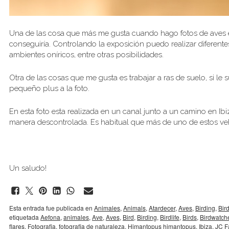
Una de las cosa que más me gusta cuando hago fotos de aves es
conseguiría. Controlando la exposición puedo realizar diferen
ambientes oníricos, entre otras posibilidades.
Otra de las cosas que me gusta es trabajar a ras de suelo, si l
pequeño plus a la foto.
En esta foto esta realizada en un canal junto a un camino en I
manera descontrolada. Es habitual que más de uno de estos veh
Un saludo!
Esta entrada fue publicada en
Animales
,
Animals
,
Atardecer
,
Aves
,
Birding
,
Bird
etiquetada
Aefona
,
animales
,
Ave
,
Aves
,
Bird
,
Birding
,
Birdlife
,
Birds
,
Birdwatch
flares
,
Fotografia
,
fotografia de naturaleza
,
Himantopus himantopus
,
Ibiza
,
JC F