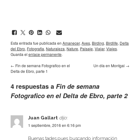
Esta entrada fue publicada en
Amanecer
,
Aves
,
Birding
,
Birdlife
,
Delta
del Ebro
,
Fotografia
,
Naturaleza
,
Nature
,
Paisaje
,
Viajar
,
Viajes
.
Guarda el
enlace permanente
.
←
Fin de semana Fotografico en el
Un día en Montgai
→
Delta de Ebro, parte 1
4 respuestas a
Fin de semana
Fotografico en el Delta de Ebro, parte 2
Juan Gallart
dijo:
1 septiembre, 2016 en 6:16 pm
Buenas tades,pues buscando información