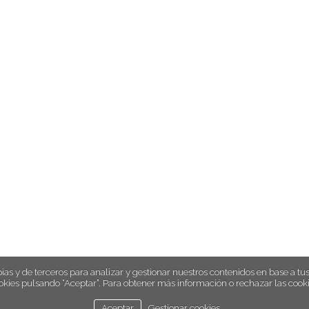
ias y de terceros para analizar y gestionar nuestros contenidos en base a tus 
okies pulsando “Aceptar”. Para obtener más información o rechazar las cooki
Aceptar
Gestionar cookies