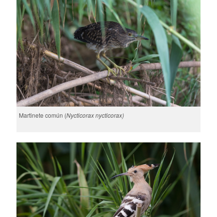
Martinete común (
Nycticorax nycticorax)