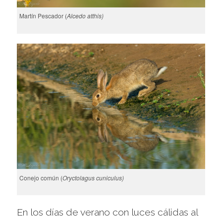
Martín Pescador (
Alcedo atthis)
Conejo común (
Oryctolagus cuniculus)
En los días de verano con luces cálidas al