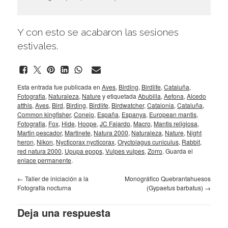
Y con esto se acabaron las sesiones
estivales.
Esta entrada fue publicada en
Aves
,
Birding
,
Birdlife
,
Cataluña
,
Fotografia
,
Naturaleza
,
Nature
y etiquetada
Abubilla
,
Aefona
,
Alcedo
atthis
,
Aves
,
Bird
,
Birding
,
Birdlife
,
Birdwatcher
,
Catalonia
,
Cataluña
,
Common kingfisher
,
Conejo
,
España
,
Espanya
,
European mantis
,
Fotografia
,
Fox
,
Hide
,
Hoope
,
JC Fajardo
,
Macro
,
Mantis religiosa
,
Martin pescador
,
Martinete
,
Natura 2000
,
Naturaleza
,
Nature
,
Night
heron
,
Nikon
,
Nycticorax nycticorax
,
Oryctolagus cuniculus
,
Rabbit
,
red natura 2000
,
Upupa epops
,
Vulpes vulpes
,
Zorro
. Guarda el
enlace permanente
.
←
Taller de iniciación a la
Monográfico Quebrantahuesos
Fotografía nocturna
(Gypaetus barbatus)
→
Deja una respuesta