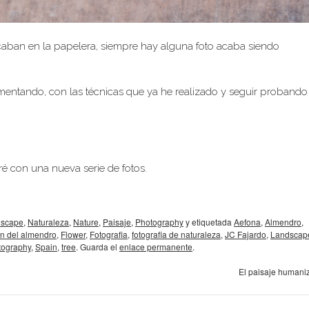
caban en la papelera, siempre hay alguna foto acaba siendo
mentando, con las técnicas que ya he realizado y seguir probando
é con una nueva serie de fotos.
dscape
,
Naturaleza
,
Nature
,
Paisaje
,
Photography
y etiquetada
Aefona
,
Almendro
,
on del almendro
,
Flower
,
Fotografia
,
fotografia de naturaleza
,
JC Fajardo
,
Landscap
tography
,
Spain
,
tree
. Guarda el
enlace permanente
.
El paisaje human