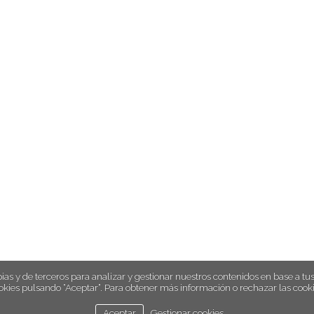
ias y de terceros para analizar y gestionar nuestros contenidos en base a tus 
okies pulsando “Aceptar”. Para obtener más información o rechazar las cooki
Aceptar
Gestionar cookies