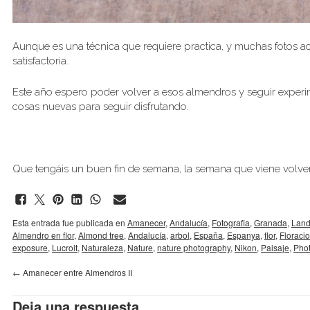
Aunque es una técnica que requiere practica, y muchas fotos a
satisfactoria.
Este año espero poder volver a esos almendros y seguir experi
cosas nuevas para seguir disfrutando.
Que tengáis un buen fin de semana, la semana que viene volver
Esta entrada fue publicada en
Amanecer
,
Andalucía
,
Fotografia
,
Granada
,
Lan
Almendro en flor
,
Almond tree
,
Andalucía
,
arbol
,
España
,
Espanya
,
flor
,
Floraci
exposure
,
Lucroit
,
Naturaleza
,
Nature
,
nature photography
,
Nikon
,
Paisaje
,
Pho
←
Amanecer entre Almendros II
Deja una respuesta