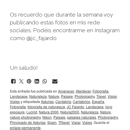
Os recuerdo que durante la semana voy
publicando estas fotos en mis rede
sociales. Podéis encontrarme en Instagram
como
@jc_fajardo
Un saludo!
Esta entrada fue publicada en
Amanecer
,
Atardecer
,
Fotografia
,
Landscape
,
Naturaleza
,
Nature
,
Paisaje
,
Photography
,
Travel
,
Viajar
,
Viajes
y etiquetada
Asturias
,
Cantabria
,
Cantabrico
,
España
,
Fotografia
,
fotografia de naturaleza
,
JC Fajardo
,
Landscape
,
long
exposure
,
Lucroit
,
Natura 2000
,
Natura2000
,
Naturaleza
,
Nature
,
nature photography
,
Nikon
,
Paisaje
,
paisajes naturales
,
Photography
,
Principado de Asturias
,
Spain
,
TRavel
,
Viajar
,
Viajes
. Guarda el
enlace permanente
.