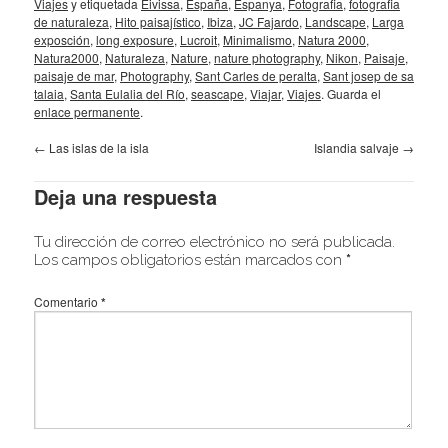
Viajes
y etiquetada
Eivissa
,
España
,
Espanya
,
Fotografia
,
fotografia
de naturaleza
,
Hito paisajístico
,
Ibiza
,
JC Fajardo
,
Landscape
,
Larga
exposción
,
long exposure
,
Lucroit
,
Minimalismo
,
Natura 2000
,
Natura2000
,
Naturaleza
,
Nature
,
nature photography
,
Nikon
,
Paisaje
,
paisaje de mar
,
Photography
,
Sant Carles de peralta
,
Sant josep de sa
talaia
,
Santa Eulalia del Río
,
seascape
,
Viajar
,
Viajes
. Guarda el
enlace permanente
.
←
Las islas de la isla
Islandia salvaje
→
Deja una respuesta
Tu dirección de correo electrónico no será publicada.
Los campos obligatorios están marcados con
*
Comentario
*