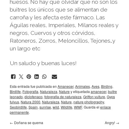
huesos. No hay que olvidar que no son los
buitres los únicos que se alimentan de
carroña y les afecta este fármaco. Las
Águilas reales, Imperiales, Milanos reales y
negros, Cuervos y otros córvidos,
Ratoneros, Zorros, Meloncillos, Tejones…y
un largo etc
Un saludo y buenas luces!
Esta entrada fue publicada en
Amanecer
,
Animales
,
Aves
,
Birding
,
Birdlife
,
Fotografia
,
Naturaleza
,
Nature
y etiquetada
amanecer
,
buitre
leonado
,
diclofenaco
,
fotografia de naturaleza
,
Griffon vulture
,
Gyps
fulvus
,
Natura 2000
,
Naturaleza
,
Nature
,
nature photography
,
Seobirdlife
,
Spain
,
sunrise
,
wild
,
Wildlife
,
WWF
. Guarda el
enlace
permanente
.
←
Doñana se quema
Angry!
→