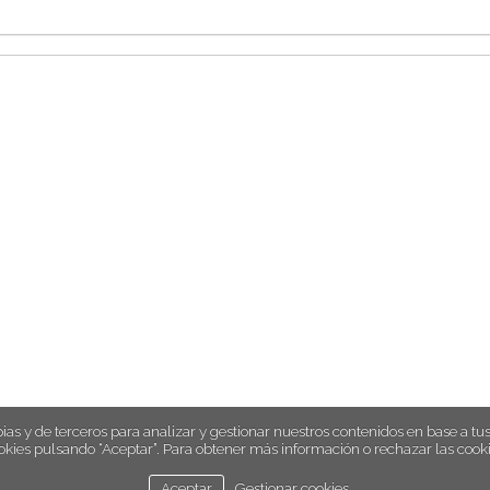
ias y de terceros para analizar y gestionar nuestros contenidos en base a tus 
okies pulsando “Aceptar”. Para obtener más información o rechazar las cooki
Aceptar
Gestionar cookies