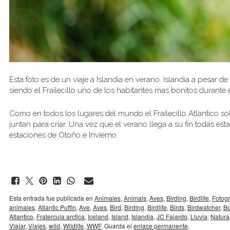
Esta foto es de un viaje a Islandia en verano. Islandia a pesar de
siendo el Frailecillo uno de los habitantes mas bonitos durante 
Como en todos los lugares del mundo el Frailecillo Atlantico so
juntan para criar. Una vez que el verano llega a su fin todas e
estaciones de Otoño e Invierno.
Esta entrada fue publicada en
Animales
,
Animals
,
Aves
,
Birding
,
Birdlife
,
Fotogr
animales
,
Atlantic Puffin
,
Ave
,
Aves
,
Bird
,
Birding
,
Birdlife
,
Birds
,
Birdwatcher
,
B
Atlantico
,
Fratercula arctica
,
Iceland
,
Island
,
Islandia
,
JC Fajardo
,
Lluvia
,
Natura
Viajar
,
Viajes
,
wild
,
Wildlife
,
WWF
. Guarda el
enlace permanente
.