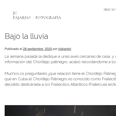
INICIO
JC
FAJARDO
FOTOGRAFÍA
Bajo la lluvia
Publicado el
28 septiembre, 2020
por
jcfajardoj
La semana pasada la dedique a unas aves cercanas de casa, y un
información del Chorlitejo patinegro, acabó recordándome a los 
Muchos os preguntaréis ¿que relación tiene el Chorlitejo Patineg
que en Cuba el Chorlitejo Patinegro es conocido como Frailecill
decidido dedicársela a los Frailecillos Atlánticos (Fratercula arcti