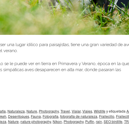
 ser una lugar idílico para paisajistas, tiene una gran variedad de av
el verano.
lo se le puede ver en tierra en Primavera y Verano, época en la que
stas simpáticas aves desaparecen en alta mar, donde pasaran las
afia
,
Naturaleza
,
Nature
,
Photography
,
Travel
,
Viajar
,
Viajes
,
Wildlife
y etiquetada
A
okeh
,
Desenfoques
,
Fauna
,
Fotografia
,
fotografia de naturaleza
,
Frailecillo
,
Frailecil
leza
,
Nature
,
nature photography
,
Nikon
,
Photography
,
Puffin
,
rain
,
SEO birdlife
,
TR