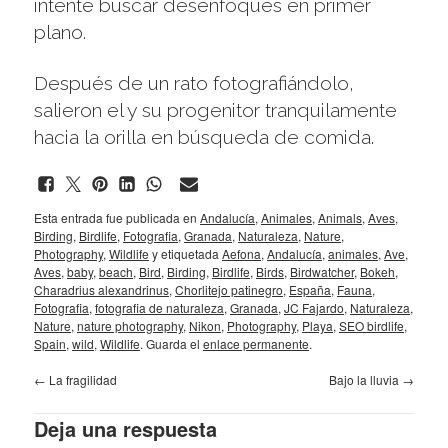
intenté buscar desenfoques en primer
plano.
Después de un rato fotografiándolo,
salieron el y su progenitor tranquilamente
hacia la orilla en búsqueda de comida.
Esta entrada fue publicada en
Andalucía
,
Animales
,
Animals
,
Aves
,
Birding
,
Birdlife
,
Fotografia
,
Granada
,
Naturaleza
,
Nature
,
Photography
,
Wildlife
y etiquetada
Aefona
,
Andalucía
,
animales
,
Ave
,
Aves
,
baby
,
beach
,
Bird
,
Birding
,
Birdlife
,
Birds
,
Birdwatcher
,
Bokeh
,
Charadrius alexandrinus
,
Chorlitejo patinegro
,
España
,
Fauna
,
Fotografia
,
fotografia de naturaleza
,
Granada
,
JC Fajardo
,
Naturaleza
,
Nature
,
nature photography
,
Nikon
,
Photography
,
Playa
,
SEO birdlife
,
Spain
,
wild
,
Wildlife
. Guarda el
enlace permanente
.
←
La fragilidad
Bajo la lluvia
→
Deja una respuesta