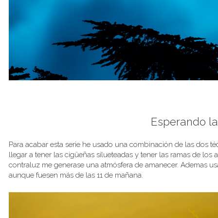
Esperando la
Para acabar esta serie he usado una combinación de las dos téc
llegar a tener las cigüeñas silueteadas y tener las ramas de los
contraluz me generase una atmósfera de amanecer. Ademas usa
aunque fuesen más de las 11 de mañana.