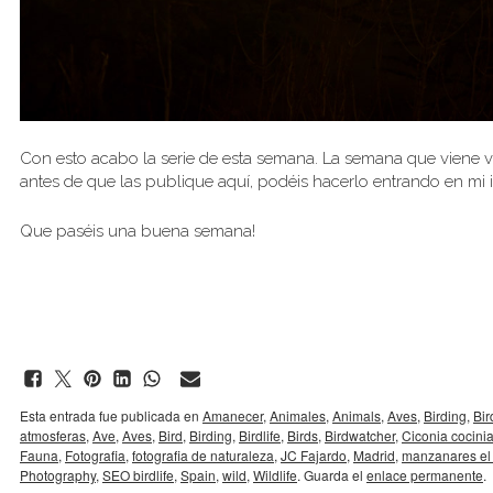
Con esto acabo la serie de esta semana. La semana que viene vol
antes de que las publique aquí, podéis hacerlo entrando en mi
Que paséis una buena semana!
Esta entrada fue publicada en
Amanecer
,
Animales
,
Animals
,
Aves
,
Birding
,
Bir
atmosferas
,
Ave
,
Aves
,
Bird
,
Birding
,
Birdlife
,
Birds
,
Birdwatcher
,
Ciconia cocini
Fauna
,
Fotografia
,
fotografia de naturaleza
,
JC Fajardo
,
Madrid
,
manzanares el 
Photography
,
SEO birdlife
,
Spain
,
wild
,
Wildlife
. Guarda el
enlace permanente
.