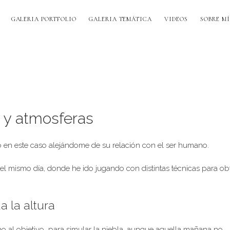
GALERIA PORTFOLIO
GALERIA TEMÁTICA
VIDEOS
SOBRE MÍ
 y atmosferas
o en este caso alejándome de su relación con el ser humano.
del mismo día, donde he ido jugando con distintas técnicas para ob
a la altura
aho al objetivo para simular la niebla, aunque aquella mañana no