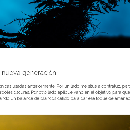
 nueva generación
nicas usadas anteriormente. Por un lado me situé a contraluz, per
 arboles oscuras. Por otro lado aplique vaho en el objetivo para que
ndo un balance de blancos cálido para dar ese toque de amanec