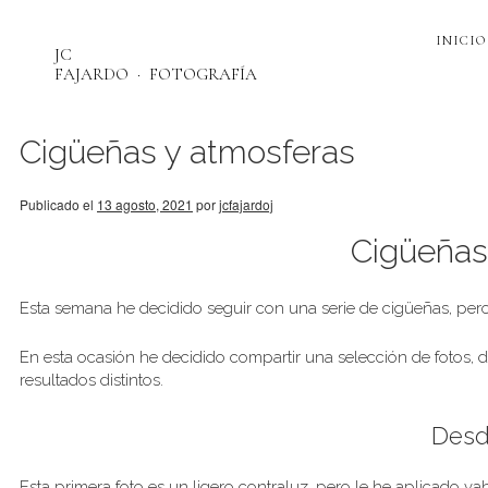
INICIO
JC
FAJARDO
FOTOGRAFÍA
Cigüeñas y atmosferas
Publicado el
13 agosto, 2021
por
jcfajardoj
Cigüeñas
Esta semana he decidido seguir con una serie de cigüeñas, per
En esta ocasión he decidido compartir una selección de fotos, 
resultados distintos.
Desd
Esta primera foto es un ligero contraluz, pero le he aplicado v