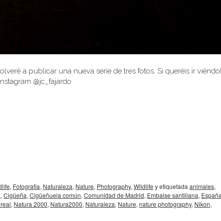
veré a publicar una nueva serie de tres fotos. Si queréis ir viéndo
 instagram
@jc_fajardo
dlife
,
Fotografia
,
Naturaleza
,
Nature
,
Photography
,
Wildlife
y etiquetada
animales
,
a
,
Cigüeña
,
Cigüeñuela común
,
Comunidad de Madrid
,
Embalse santillana
,
Españ
real
,
Natura 2000
,
Natura2000
,
Naturaleza
,
Nature
,
nature photography
,
Nikon
,